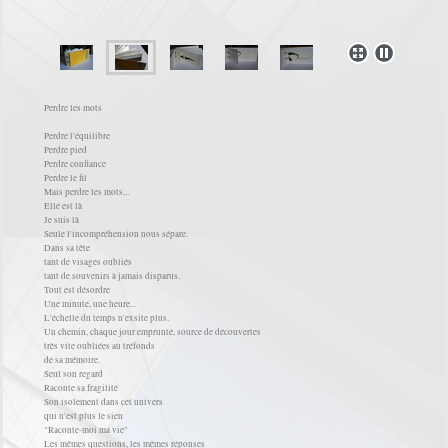
Perdre les mots
Perdre l'équilibre
Perdre pied
Perdre confiance
Perdre le fil
Mais perdre les mots...
Elle est là
Je suis là
Seule l'incompréhension nous sépare.
Dans sa tête
tant de visages oubliés
tant de souvenirs à jamais disparus.
Tout est désordre
Une minute, une heure...
L'échelle du temps n'exsite plus.
Un chemin, chaque jour emprunté, source de découvertes
très vite oubliées au tréfonds
de sa mémoire.
Seul son regard
Raconte sa fragilité
Son isolement dans cet univers
qui n'est plus le sien
"Raconte-moi ma vie"
Les mêmes questions, les mêmes réponses