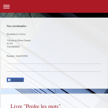
Nos coordonnées
Elisabeth Le Calvez
3 Route de Gleize Grande
81350
VALDERIES
Portable : 0662935991
Partager
Livre "Perdre les mots"