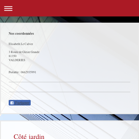
Nos coordonnées
Elisabeth Le Calvez
3 Route de Gleize Grande
81350
VALDERIES
Portable : 0662935991
Partager
Côté jardin